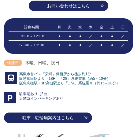
お問い合わせはこちら
診療時間
月
火
水
木
金
土
日
9:30～12:30
●
●
●
／
●
●
／
16:00～19:00
●
●
●
／
●
●
／
木曜、日曜
、祝日
休診日
高槻市営バス『栄町』停留所から徒歩約1分
阪急富田駅より「18R」「28」系統乗車（約5～10分）
阪急高槻駅・JR高槻駅より「17A」系統乗車（約15～20分）
駐車場あり（2台）
近隣コインパーキングあり
駐車・駐輪場案内はこちら