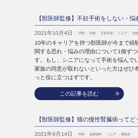
【獣医師監修】不妊手術をしない・悩む
2021年10月4日
予防
外科
不妊手術
シニア
犬
10年のキャリアを持つ獣医師が今まで経
関する恐れ・悩みの理由について1個ずつ
す。もし、シニアになって手術を悩んで
家族の同意が取れないといった方はぜひ
っと役に立つはずです。
この記事を読む
【獣医師監修】猫の慢性腎臓病ってど
2021年9月14日
内科
泌尿器科
シニア
猫総合