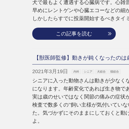
犬で最もよく遭遇する心臓病です。心雑
早めにレントゲンや心臓エコーなどの細
しかしたらすでに投薬開始するべきタイ
この記事を読む
【獣医師監修】動きが鈍くなったのは
2021年3月19日
内科
シニア
犬総合
猫総合
シニアに入った動物さんは動きが少なく
になります。年齢変化であれば生き物で
実は歳のせいではなく関節の痛みの症状
検査で数多くの’’飼い主様が気付いていな
た。気づかずにそのままにしておくと動
よ。