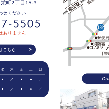
市栄町2丁目15-3
わせください
7-5505
はありません
はこちら
水
木
金
土
日
Go
●
／
●
●
／
●
／
●
●
／