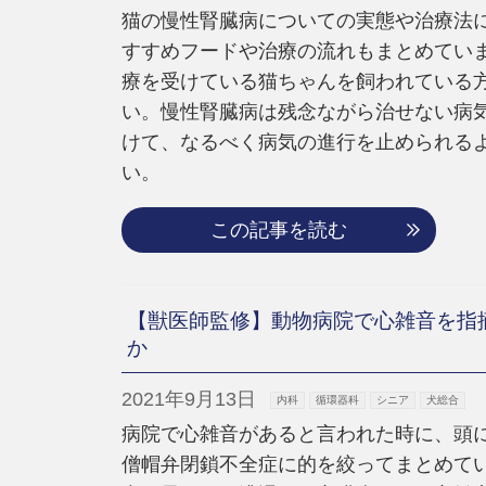
猫の慢性腎臓病についての実態や治療法
すすめフードや治療の流れもまとめてい
療を受けている猫ちゃんを飼われている
い。慢性腎臓病は残念ながら治せない病
けて、なるべく病気の進行を止められる
い。
この記事を読む
【獣医師監修】動物病院で心雑音を指
か
2021年9月13日
内科
循環器科
シニア
犬総合
病院で心雑音があると言われた時に、頭
僧帽弁閉鎖不全症に的を絞ってまとめて