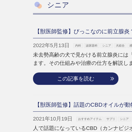
シニア
【獣医師監修】びっこなのに前立腺炎
2022年5月13日
内科
泌尿器科
シニア
犬総合
未去勢高齢の犬で見かける前立腺炎には
ます。その仕組みや治療の仕方を解説し
この記事を読む
【獣医師監修】話題のCBDオイルが動
2021年10月19日
おすすめアイテム
サプリ
シニア
人で話題になっているCBD（カンナビジ