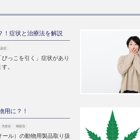
？！症状と治療法を解説
感染症
「びっこを引く」症状があり
ます。
物用に？！
犬総合
猫総合
オール）の動物用製品取り扱