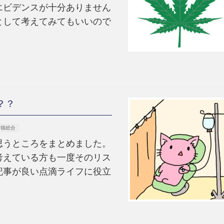
エビデンスが十分ありません
として考えてみてもいいので
？？
猫総合
思うところをまとめました。
考えている方も一度そのリス
記事が良い点滴ライフに役立