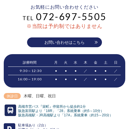
お気軽にお問い合わせください
072-697-5505
TEL
※当院は予約制ではありません
お問い合わせはこちら
診療時間
月
火
水
木
金
土
日
9:30～12:30
●
●
●
／
●
●
／
16:00～19:00
●
●
●
／
●
●
／
木曜、日曜
、祝日
休診日
高槻市営バス『栄町』停留所から徒歩約1分
阪急富田駅より「18R」「28」系統乗車（約5～10分）
阪急高槻駅・JR高槻駅より「17A」系統乗車（約15～20分）
駐車場あり（2台）