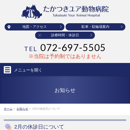
地図・アクセス
駐車・駐輪場案内
診療時間・休診日
072-697-5505
TEL
※当院は予約制ではありません
メニューを
開く
お知らせ
ホーム
»
お知らせ
»
2月の休診日について
2月の休診日について