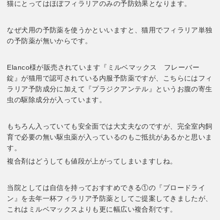
猫にとってはほぼフィラリアのみの予防効果となります。
なぜ犬用の予防薬を使うかといいますと、猫用でフィラリア単独
の予防薬が無いからです。
Elanco様が販売されています『ミルベマックス フレーバー
錠』が猫用で認可されている内服予防薬ですが、こちらにはフィ
ラリア予防成分に加えて『プラジクアンテル』というお腹の寄生
虫の駆除成分が入っています。
もちろん入っていても安全面では大丈夫なのですが、完全室内飼
育で必要の無い駆虫薬が入っているのもご抵抗があるかと思いま
す。
複合剤はどうしても値段が上がってしまいますしね。
当院としては自信を持っておすすめできる①の『ブロードライ
ン』を去年一杯フィラリア予防薬としてご提案してきましたが、
これはミルベマックスよりも更に幅広い複合剤です。