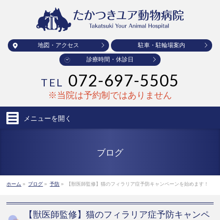
地図・アクセス
駐車・駐輪場案内
診療時間・休診日
072-697-5505
TEL
※当院は予約制ではありません
メニューを
開く
ブログ
ホーム
»
ブログ
»
予防
»
【獣医師監修】猫のフィラリア症予防キャンペーンを始めます！
【獣医師監修】猫のフィラリア症予防キャンペ