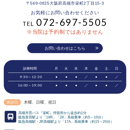
〒569-0825大阪府高槻市栄町2丁目15-3
お気軽にお問い合わせください
072-697-5505
TEL
※当院は予約制ではありません
お問い合わせはこちら
診療時間
月
火
水
木
金
土
日
9:30～12:30
●
●
●
／
●
●
／
16:00～19:00
●
●
●
／
●
●
／
木曜、日曜
、祝日
休診日
高槻市営バス『栄町』停留所から徒歩約1分
阪急富田駅より「18R」「28」系統乗車（約5～10分）
阪急高槻駅・JR高槻駅より「17A」系統乗車（約15～20分）