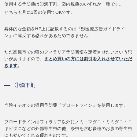
使用する予防薬は①滴下剤、②内服薬のいずれか一種です。
どちらも月に1回の使用でOKです。
具体的な金額をHP上に記載するのは「獣医療広告ガイドライ
ン」に違反する恐れがあるためできません。
ただ高槻市での猫のフィラリア予防習慣を定着させたいという思
いがありますので、
まとめ買いの方には割引を入れさせていただ
きます
。
①滴下剤
当院イチオシの猫用予防薬『ブロードライン』を使用します。
ブロードラインはフィラリア以外にノミ・マダニ・ミミダニ・ニ
キビダニなどの外部寄生虫の他、条虫を含む多種のお腹の寄生虫
にも効いてくれる優れものです。