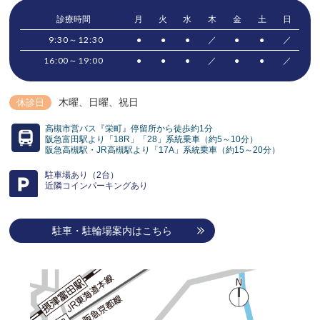
診療時間
月
火
水
木
金
土
日
9:30～12:30
●
●
●
／
●
●
／
16:00～19:00
●
●
●
／
●
●
／
木曜、日曜
、祝日
休診日
高槻市営バス『栄町』停留所から徒歩約1分
阪急富田駅より「18R」「28」系統乗車（約5～10分）
阪急高槻駅・JR高槻駅より「17A」系統乗車（約15～20分）
駐車場あり（2台）
近隣コインパーキングあり
駐車・駐輪場案内はこちら