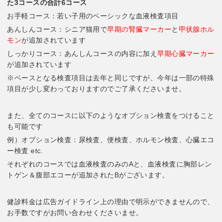
た3コースの合計6コース
お手軽コース：若い子用のベーシックな血液検査項目
あんしんコース：シニア猫用で
早期の腎臓マーカー
と
甲状腺ホル
モン
が追加されています
しっかりコース：あんしんコースの内容に加え
早期心臓マーカー
が追加されています
※ベースとなる検査項目は去年と同じですが、今年は一部の特殊
項目が少し変わっておりますのでご了承くださいませ。
また、全てのコースに以下のようなオプション検査をつけること
も可能です
例）オプション検査：尿検査、便検査、ホルモン検査、心臓エコ
ー検査 etc.
それぞれのコースでは血液検査のみのAと、血液検査に胸部レン
トゲン＆腹部エコーが追加されたBがございます。
健診料金は広告ガイドライン上の理由で明示ができませんので、
お手数ですがお問い合わせくださいませ。