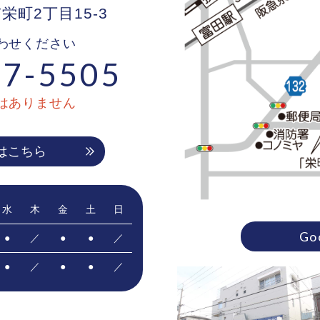
市栄町2丁目15-3
わせください
7-5505
はありません
はこちら
水
木
金
土
日
Go
●
／
●
●
／
●
／
●
●
／